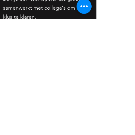
samenwerkt met collega's om de
klus te klaren.
Wij bieden een fulltime positie aan
met een competitief salaris en een
uitdagende werkomgeving waarin
je kunt groeien en je vaardigheden
kunt ontwikkelen. Herken jij jezelf
in deze beschrijving en ben jij de
montagemedewerker die wij
zoeken? Solliciteer dan nu!