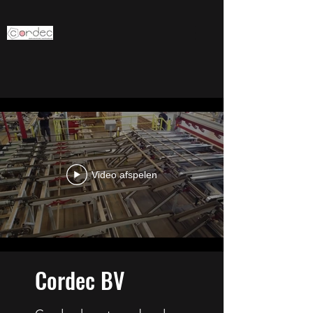
Video afspelen
Cordec BV